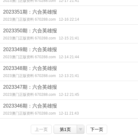
2023澳门正版资料 670288.com
12-17 21:41
2023351期：六合英雄报
2023澳门正版资料 670288.com
12-16 22:14
2023350期：六合英雄报
2023澳门正版资料 670288.com
12-15 21:41
2023349期：六合英雄报
2023澳门正版资料 670288.com
12-14 21:44
2023348期：六合英雄报
2023澳门正版资料 670288.com
12-13 21:41
2023347期：六合英雄报
2023澳门正版资料 670288.com
12-12 21:45
2023346期：六合英雄报
2023澳门正版资料 670288.com
12-11 21:43
上一页
第1页
下一页