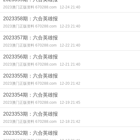
2023澳门正版资料 670288.com
12-24 21:40
2023358期：六合英雄报
2023澳门正版资料 670288.com
12-23 21:40
2023357期：六合英雄报
2023澳门正版资料 670288.com
12-22 21:40
2023356期：六合英雄报
2023澳门正版资料 670288.com
12-21 21:40
2023355期：六合英雄报
2023澳门正版资料 670288.com
12-20 21:42
2023354期：六合英雄报
2023澳门正版资料 670288.com
12-19 21:45
2023353期：六合英雄报
2023澳门正版资料 670288.com
12-18 21:42
2023352期：六合英雄报