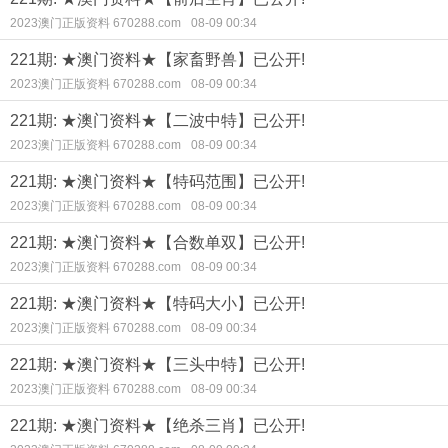
2023澳门正版资料 670288.com
08-09 00:34
221期: ★澳门资料★【家畜野兽】已公开!
2023澳门正版资料 670288.com
08-09 00:34
221期: ★澳门资料★【二波中特】已公开!
2023澳门正版资料 670288.com
08-09 00:34
221期: ★澳门资料★【特码范围】已公开!
2023澳门正版资料 670288.com
08-09 00:34
221期: ★澳门资料★【合数单双】已公开!
2023澳门正版资料 670288.com
08-09 00:34
221期: ★澳门资料★【特码大小】已公开!
2023澳门正版资料 670288.com
08-09 00:34
221期: ★澳门资料★【三头中特】已公开!
2023澳门正版资料 670288.com
08-09 00:34
221期: ★澳门资料★【绝杀三肖】已公开!