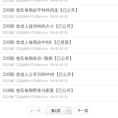
2023澳门正版资料 670288.com
08-08 00:30
220期: 曾氏每期必平特特四连【已公开】
2023澳门正版资料 670288.com
08-08 00:30
220期: 曾道人提供特码大小【已公开】
2023澳门正版资料 670288.com
08-08 00:30
220期: 曾道人每期必中9肖【已更新】
2023澳门正版资料 670288.com
08-08 00:30
220期: 曾氏每期前后--预测【已公开】
2023澳门正版资料 670288.com
08-08 00:30
220期: 曾道人公开20码中特【已公开】
2023澳门正版资料 670288.com
08-08 00:30
219期: 曾氏每期野兽与家畜【已公开】
2023澳门正版资料 670288.com
08-07 00:30
上一页
第1页
下一页