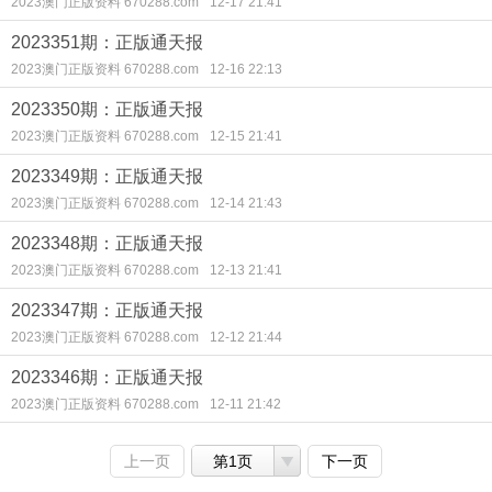
2023澳门正版资料 670288.com
12-17 21:41
2023351期：正版通天报
2023澳门正版资料 670288.com
12-16 22:13
2023350期：正版通天报
2023澳门正版资料 670288.com
12-15 21:41
2023349期：正版通天报
2023澳门正版资料 670288.com
12-14 21:43
2023348期：正版通天报
2023澳门正版资料 670288.com
12-13 21:41
2023347期：正版通天报
2023澳门正版资料 670288.com
12-12 21:44
2023346期：正版通天报
2023澳门正版资料 670288.com
12-11 21:42
上一页
第1页
下一页