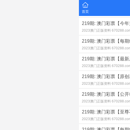
首页
219期: 澳门彩票【
2023澳门正版资料 670288.co
219期: 澳门彩票【
2023澳门正版资料 670288.co
219期: 澳门彩票【
2023澳门正版资料 670288.co
219期: 澳门彩票【
2023澳门正版资料 670288.co
219期: 澳门彩票【
2023澳门正版资料 670288.co
219期: 澳门彩票【
2023澳门正版资料 670288.co
219期: 澳门彩票【